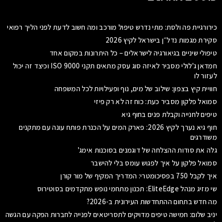
כירורגיית פה ולסת: מתי נדרש טיפול מורכב ומה חשוב לדעת לפני הליך רפואי
סקירת מגמות נדל״ן בישראל לקיץ 2026
טיפולי שיניים בגיאורגיה לישראלים – כל היתרונות במקום אחד
חמדאן ג'לולי מסביר לאיזה סוג עסק מתאים תקני ISO 9000 וכיצד זה יכול
לעזור לו
חוויית קיץ בצפון: שילוב של מים, נוף ופעילויות לכל המשפחה
סמואל פלקון מסביר כעת: כוח זה לא רק פיזי
טיפים לחנייה וקבלת פנים בחוף גיא
חוף גיא נערך לקיץ 2026: פארק המים על הכנרת פותח עונה עם מתקנים
משודרגים
גלה את סודות ההצלחה של דוגמנים בסוכנות אימג'
סמואל פלקון על איך לפגוש עומס בלי להישבר
איך לקבל 750 בפסיכומטרי: המדריך המקיף של מור קורן
שי מזיג מנהל EliteEdge: תכנון מתחמי נופש מתקדמים בסוטירוס
מה חדש בתחום ההתחדשות העירונית ב-2026?
יניב שלום: חמישה טיפים מדויקים לתסריטאים לפנייה לחברות הפקה עם הגשה