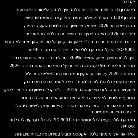
לסדרה
תיאטרון נגד בריונות: אלעד רוט מלמד איך למנוע אלימות ב-6 שבועות
חיסכון 150K במשכנתא: שלום עמירה מפרק את האסטרטגיה שלו
הסכמי אברהם 2026: שמואל שי חושף הזדמנויות השקעה במפרץ
פינוי בינוי 2026: מאיר בנימין דוידי חושף מה קבלנים לא מספרים
כירורגיית לסתות מורכבת: ד"ר ליאון ארדקיאן על מקרים שאף אחד לא מספר
ISO 9001 בפועל: חמדאן ג'לולי מלמד איך ליישם תקן ב-90 יום
איך לבנות משפך שיווק שמייצר 300% יותר לידים – בשארה וסאם מדריך
מהירות אינטרנט 5G לעסקים: גל חיימוביץ' חושף מה באמת צריך ב-2026
תחזית ל-2026 על שווי הביטקוין והמטבעות הדיגיטליים המובילים
טיפים חשובים להתנהלות פיננסית – כיצד לסגור את המינוס בבנק
5 טעויות מס שכל עצמאי עושה ב-2026 – רו"ח קרלוס ששון מסביר איך לתקן
ממפעל יהלומים לאימפריה בינלאומית: מסע הצמיחה של ג’ורג’ ורור
בשארה וסאם: איך בשארה וסאם משלב בין פיתוח עסקי לשיווק דיגיטלי
ליצירת הצלחה מתמשכת
חמדאן ג'לולי: ייעוץ כלכלי ומומחיות ב-ISO 9001 להובלת עסקים להצלחה
איכותית
אילון אוריאל: מומחה כלכלי ואקטואר מוביל בפירוק מורכבויות פיננסיות